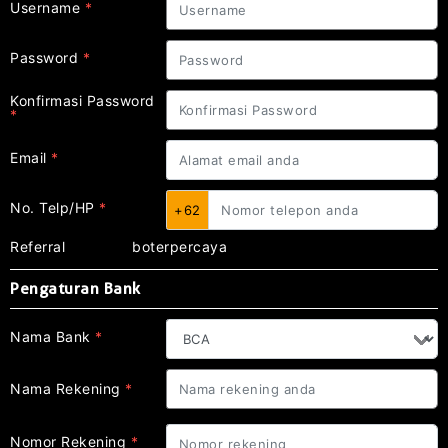
Username
*
Password
*
Konfirmasi Password
*
Email
*
No. Telp/HP
*
+62
Referral
boterpercaya
Pengaturan Bank
Nama Bank
*
Nama Rekening
*
Nomor Rekening
*