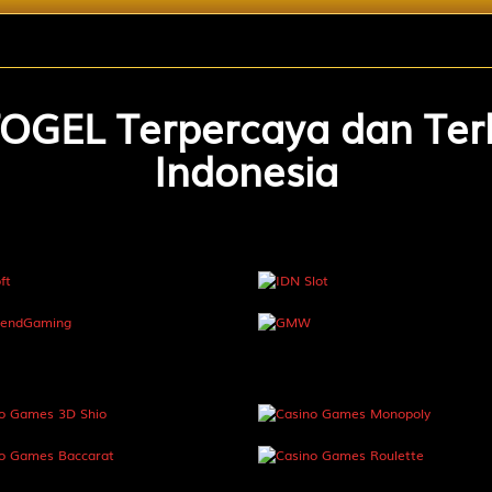
OGEL Terpercaya dan Ter
Indonesia