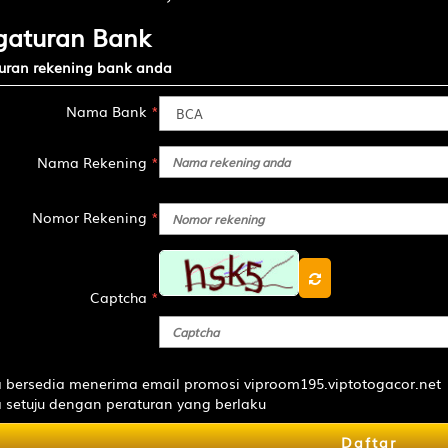
gaturan Bank
uran rekening bank anda
Nama Bank
*
Nama Rekening
*
Nomor Rekening
*
Captcha
*
 bersedia menerima email promosi viproom195.viptotogacor.net
 setuju dengan peraturan yang berlaku
Daftar