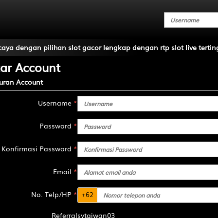
a dengan pilihan slot gacor lengkap dengan rtp slot live tertingg
ar Account
uran Account
Username
*
Password
*
Konfirmasi Password
*
Email
*
No. Telp/HP
*
+62
Referral
sytaiwan03