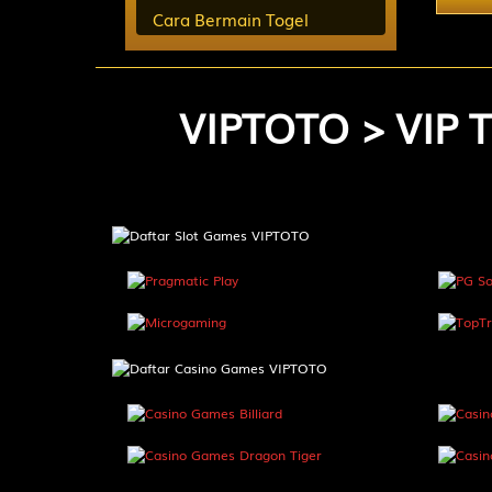
Cara Bermain Togel
25-10-2023 22:03:30
VIPTOTO > VIP T