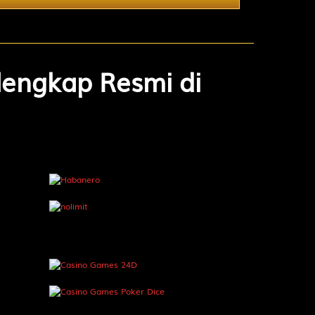
lengkap Resmi di