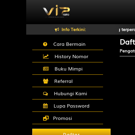
VIPTOTO adalah Situs Slot Gacor hari ini paling terpercay
Info Terkini:
Daft
Cara Bermain
Pengat
History Nomor
Buku Mimpi
Referral
Hubungi Kami
Lupa Password
Promosi
Daftar