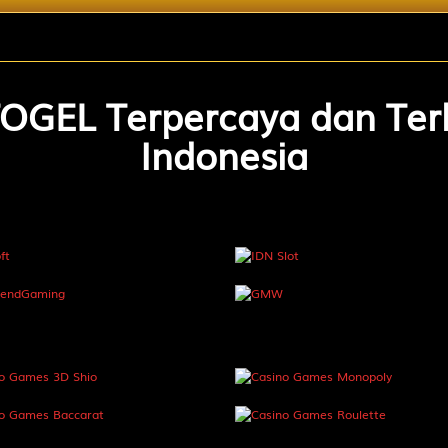
OGEL Terpercaya dan Ter
Indonesia