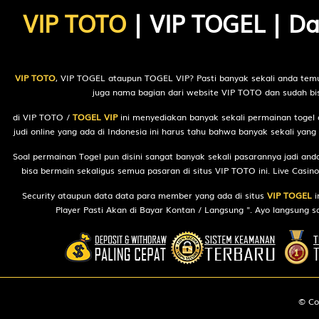
15
Pendeta Wanita - Musang -
2D
36 (34-
VIP TOTO
| VIP TOGEL | Da
Balap Sepeda - Manggis -
83-87-
Rumah Obat - Sayempraba
33)
16
Orang Bongkok - Ikan Gabus -
2D
37 (38-
VIP TOTO
, VIP TOGEL ataupun TOGEL VIP? Pasti banyak sekali anda temu
Balap Mobil - Anggur -
59-83-
juga nama bagian dari website VIP TOTO dan sudah bisa
B.H,BH,Bra - Truk - Gareng
09)
di VIP TOTO /
TOGEL VIP
ini menyediakan banyak sekali permainan togel 
17
Penolong - Gelatik - Golf - Tang -
2D
40 (43-
judi online yang ada di Indonesia ini harus tahu bahwa banyak sekali yang 
Peci - Widura
76-78-
26)
Soal permainan Togel pun disini sangat banyak sekali pasarannya jadi a
bisa bermain sekaligus semua pasaran di situs VIP TOTO ini. Live Casi
18
Putri Raja - Cendrawasih - Balap
2D
38 (37-
Sepeda Motor - Engsel - Drum -
67-84-
Security ataupun data data para member yang ada di situs
VIP TOGEL
i
Untari
17)
Player Pasti Akan di Bayar Kontan / Langsung ". Ayo langsung sa
19
Kekasih - Kalajengking - Balap
2D
39 (44-
Kuda - Topi - Bemo - Narasuma
55-77-
05)
20
Pahlawan - Kepiting - Lompat
2D
41 (49-
Kuda - Lilin - Sabuk - Warsaya
56-76-
© Co
06)