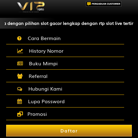
engan pilihan slot gacor lengkap dengan rtp slot live tertinggi 
Cara Bermain
History Nomor
Buku Mimpi
Referral
Hubungi Kami
Lupa Password
Promosi
Daftar