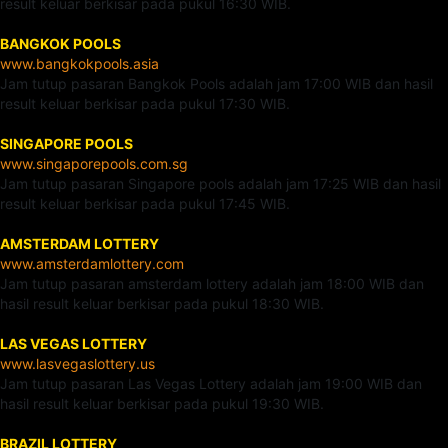
result keluar berkisar pada pukul 16:30 WIB.
BANGKOK POOLS
www.bangkokpools.asia
Jam tutup pasaran Bangkok Pools adalah jam 17:00 WIB dan hasil
result keluar berkisar pada pukul 17:30 WIB.
SINGAPORE POOLS
www.singaporepools.com.sg
Jam tutup pasaran Singapore pools adalah jam 17:25 WIB dan hasil
result keluar berkisar pada pukul 17:45 WIB.
AMSTERDAM LOTTERY
www.amsterdamlottery.com
Jam tutup pasaran amsterdam lottery adalah jam 18:00 WIB dan
hasil result keluar berkisar pada pukul 18:30 WIB.
LAS VEGAS LOTTERY
www.lasvegaslottery.us
Jam tutup pasaran Las Vegas Lottery adalah jam 19:00 WIB dan
hasil result keluar berkisar pada pukul 19:30 WIB.
BRAZIL LOTTERY