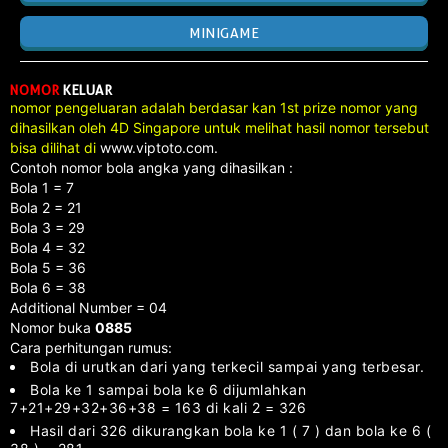
MINIGAME
NOMOR
KELUAR
nomor pengeluaran adalah berdasar kan 1st prize nomor yang
dihasilkan oleh 4D Singapore untuk melihat hasil nomor tersebut
bisa dilihat di
www.viptoto.com
.
Contoh nomor bola angka yang dihasilkan :
Bola 1 = 7
Bola 2 = 21
Bola 3 = 29
Bola 4 = 32
Bola 5 = 36
Bola 6 = 38
Additional Number = 04
Nomor buka
0885
Cara perhitungan rumus:
Bola di urutkan dari yang terkecil sampai yang terbesar.
Bola ke 1 sampai bola ke 6 dijumlahkan
7+21+29+32+36+38 = 163 di kali 2 = 326
Hasil dari 326 dikurangkan bola ke 1 ( 7 ) dan bola ke 6 (